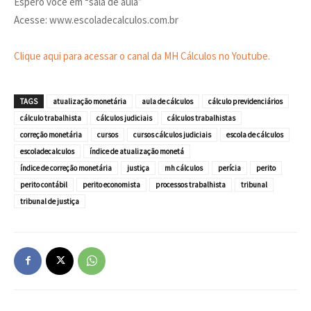
Espero você em “sala de aula”
Acesse: www.escoladecalculos.com.br
Clique aqui para acessar o canal da MH Cálculos no Youtube.
TAGS
atualização monetária
aula de cálculos
cálculo previdenciários
cálculo trabalhista
cálculos judiciais
cálculos trabalhistas
correção monetária
cursos
cursos cálculos judiciais
escola de cálculos
escoladecalculos
índice de atualização monetá
índice de correção monetária
justiça
mh cálculos
perícia
perito
perito contábil
perito economista
processos trabalhista
tribunal
tribunal de justiça