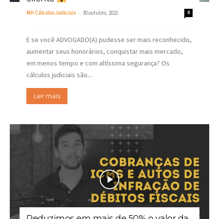
-
MH Cálculos Judiciais
30 outubro, 2021
0
E se você ADVOGADO(A) pudesse ser mais reconhecido,
aumentar seus honorários, conquistar mais mercado,
em menos tempo e com altíssima segurança? Os
cálculos judiciais são...
Ler mais
Reduzimos em mais de 50% o valor da