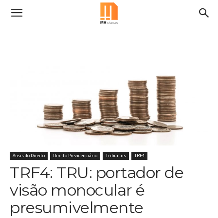
Áreas do Direito
Direito Previdenciário
Tribunais
TRF4
TRF4: TRU: portador de
visão monocular é
presumivelmente