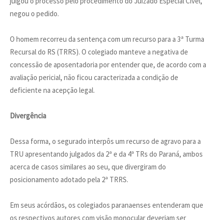
julgou o processo pelo procedimento do Juizado Especial Cível,
negou o pedido.
O homem recorreu da sentença com um recurso para a 3ª Turma
Recursal do RS (TRRS). O colegiado manteve a negativa de
concessão de aposentadoria por entender que, de acordo com a
avaliação pericial, não ficou caracterizada a condição de
deficiente na acepção legal.
Divergência
Dessa forma, o segurado interpôs um recurso de agravo para a
TRU apresentando julgados da 2ª e da 4ª TRs do Paraná, ambos
acerca de casos similares ao seu, que divergiram do
posicionamento adotado pela 2ª TRRS.
Em seus acórdãos, os colegiados paranaenses entenderam que
os respectivos autores com visão monocular deveriam ser