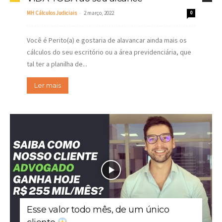
-
MH Cálculos Judiciais
2 março, 2022
0
Você é Perito(a) e gostaria de alavancar ainda mais os
cálculos do seu escritório ou a área previdenciária, que
tal ter a planilha de...
Ler mais
Esse valor todo mês, de um único