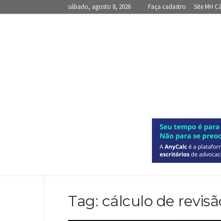
sábado, agosto 8, 2026
Faça cadastro
Site MH C
Tag: cálculo de revis