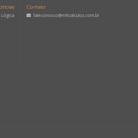
otícias
Contato
 Lógica
faleconosco@mhcalculos.com.br