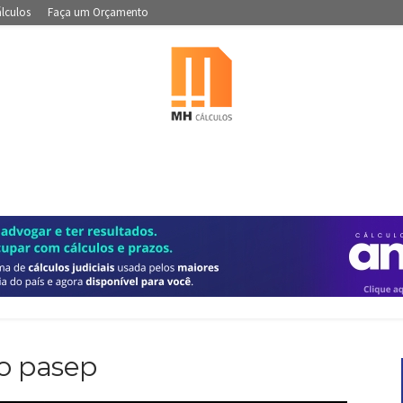
álculos
Faça um Orçamento
Portal
de
ão pasep