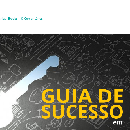
rios
,
Ebooks
|
0 Comentários