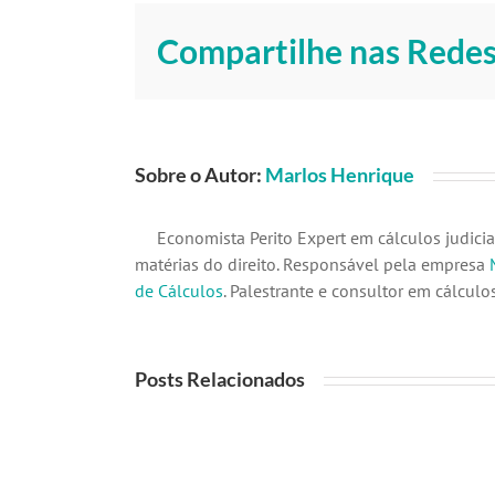
Compartilhe nas Redes
Sobre o Autor:
Marlos Henrique
Economista Perito Expert em cálculos judicia
matérias do direito. Responsável pela empresa
de Cálculos
. Palestrante e consultor em cálculos
Posts Relacionados
Revisão
bancária
STJ
2026:
Tema
o
1.378:
que
o