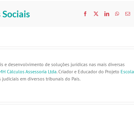
 Sociais
Facebook
X
LinkedIn
Whats
E
ma
is e desenvolvimento de soluções jurídicas nas mais diversas
MH Cálculos Assessoria Ltda
. Criador e Educador do Projeto
Escola
 judiciais em diversos tribunais do País.
Quer
usar
Ações
a
antigas?
taxa
Como