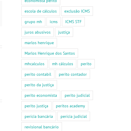
economista perito
escola de cálculos
exclusão ICMS
App
-
il
grupo mh
icms
ICMS STF
juros abusivos
justiça
marlos henrique
Marlos Henrique dos Santos
mhcalculos
mh cálculos
perito
perito contabil
perito contador
perito da justiça
perito economista
perito judicial
perito justiça
peritos academy
Financiamento
habitacional
perícia bancária
perícia judicial
Capitalização
com
de
o
revisional bancário
juros
Banco