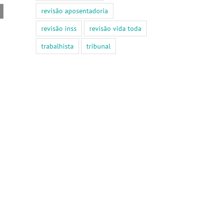
no
ou
revisão aposentadoria
método
direto
SAC
com
revisão inss
revisão vida toda
e
a
os
Construtora?
trabalhista
tribunal
contratos
Você
de
precisa
SFH
ler
isso