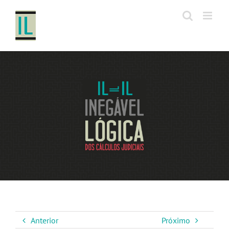
Ir
para
o
conteúdo
Anterior
Próximo