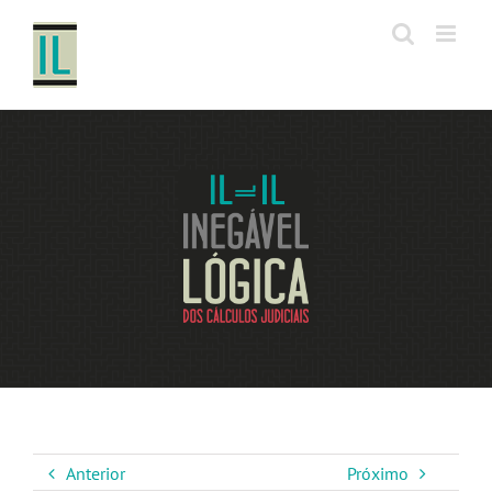
Ir
para
o
conteúdo
Anterior
Próximo