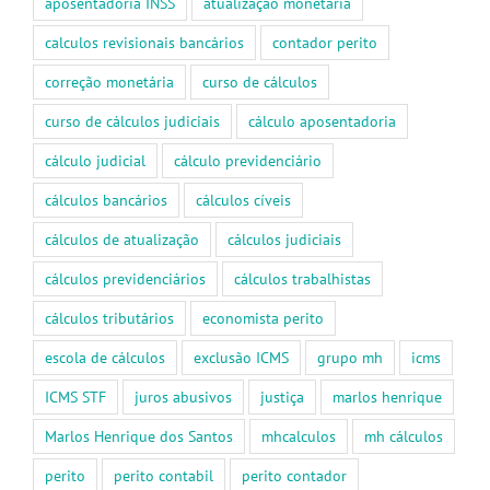
aposentadoria INSS
atualização monetaria
calculos revisionais bancários
contador perito
correção monetária
curso de cálculos
curso de cálculos judiciais
cálculo aposentadoria
cálculo judicial
cálculo previdenciário
cálculos bancários
cálculos cíveis
cálculos de atualização
cálculos judiciais
cálculos previdenciários
cálculos trabalhistas
cálculos tributários
economista perito
escola de cálculos
exclusão ICMS
grupo mh
icms
ICMS STF
juros abusivos
justiça
marlos henrique
Marlos Henrique dos Santos
mhcalculos
mh cálculos
perito
perito contabil
perito contador