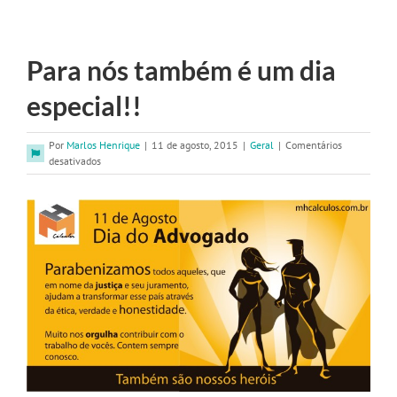
Para nós também é um dia
especial!!
Por
Marlos Henrique
|
11 de agosto, 2015
|
Geral
|
Comentários
em
desativados
Para
nós
também
é
um
dia
especial!!