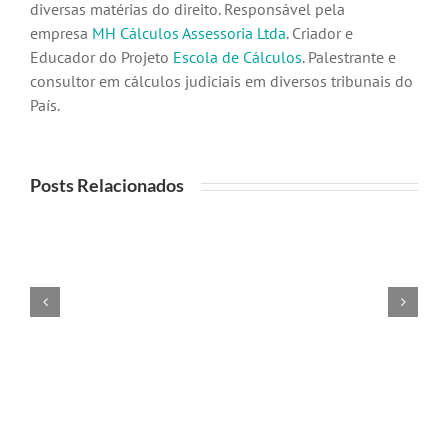
diversas matérias do direito. Responsável pela
empresa
MH Cálculos Assessoria Ltda
. Criador e
Educador do Projeto
Escola de Cálculos
. Palestrante e
consultor em cálculos judiciais em diversos tribunais do
País.
Posts Relacionados
IOF
Reforma
na
tributária
renegociação
2026-
bancária:
2032:
quando
autuações
é
na
ilegal
transição
e
que
como
podem
calcular
ser
o
anuladas
indébito