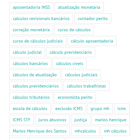
aposentadoria INSS
atualização monetaria
calculos revisionais bancários
contador perito
correção monetária
curso de cálculos
curso de cálculos judiciais
cálculo aposentadoria
cálculo judicial
cálculo previdenciário
cálculos bancários
cálculos cíveis
cálculos de atualização
cálculos judiciais
cálculos previdenciários
cálculos trabalhistas
cálculos tributários
economista perito
escola de cálculos
exclusão ICMS
grupo mh
icms
ICMS STF
juros abusivos
justiça
marlos henrique
Marlos Henrique dos Santos
mhcalculos
mh cálculos