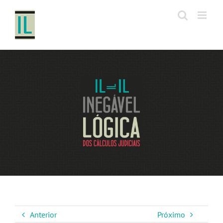
Ir
para
o
conteúdo
Anterior
Próximo