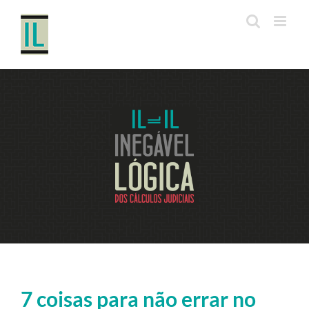
Ir
para
o
conteúdo
7 coisas para não errar no