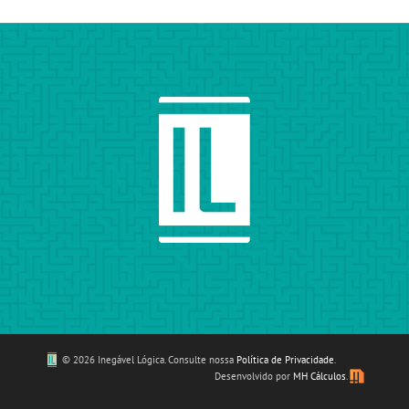
©
2026 Inegável Lógica. Consulte nossa
Política de Privacidade
.
Desenvolvido por
MH Cálculos
.