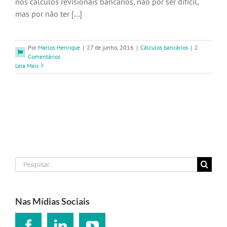
nos cálculos revisionais bancários, não por ser difícil,
mas por não ter [...]
Por
Marlos Henrique
|
27 de junho, 2016
|
Cálculos bancários
|
2
Comentários
Leia Mais
Buscar
resultados
para:
Nas Mídias Sociais