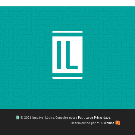
©
2026 Inegável Lógica. Consulte nossa
Política de Privacidade
.
Desenvolvido por
MH Cálculos
.