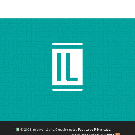
©
2026 Inegável Lógica. Consulte nossa
Política de Privacidade
.
Desenvolvido por
MH Cálculos
.