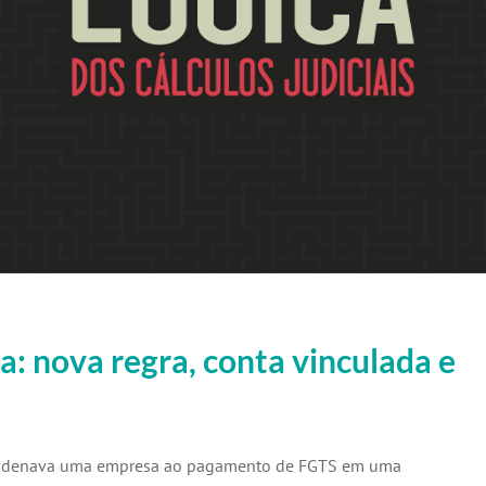
: nova regra, conta vinculada e
condenava uma empresa ao pagamento de FGTS em uma