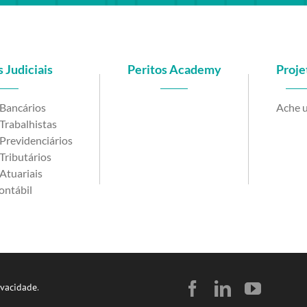
 Judiciais
Peritos Academy
Proje
 Bancários
Ache u
Trabalhistas
Previdenciários
Tributários
Atuariais
ontábil
Facebook
LinkedIn
YouTu
ivacidade
.