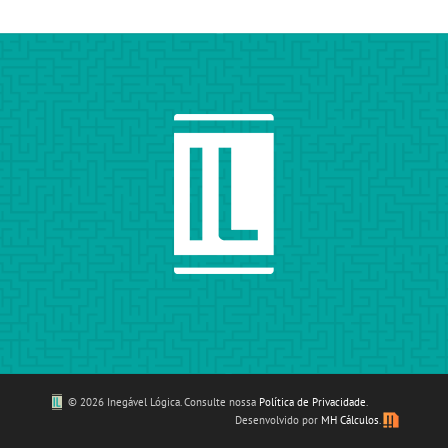
©
2026 Inegável Lógica. Consulte nossa
Política de Privacidade
.
Desenvolvido por
MH Cálculos
.