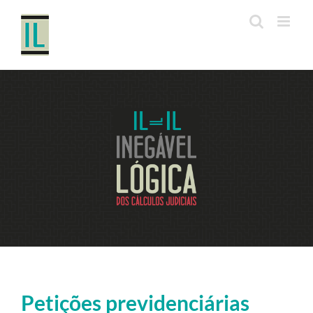
Ir
para
o
conteúdo
Petições previdenciárias