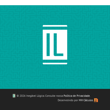
©
2026 Inegável Lógica. Consulte nossa
Política de Privacidade
.
Desenvolvido por
MH Cálculos
.