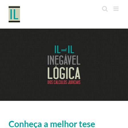
Ir
para
o
conteúdo
Conheça a melhor tese