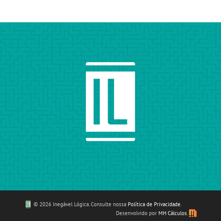
©
2026 Inegável Lógica. Consulte nossa
Política de Privacidade
.
Desenvolvido por
MH Cálculos
.