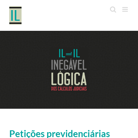
Ir
para
o
conteúdo
Petições previdenciárias