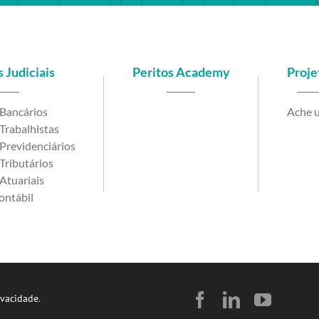
 Judiciais
Peritos Academy
Proje
 Bancários
Ache u
Trabalhistas
Previdenciários
Tributários
Atuariais
ontábil
Facebook
LinkedIn
YouTu
ivacidade
.