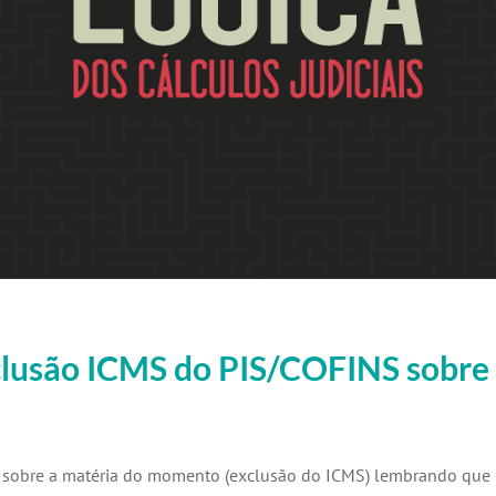
xclusão ICMS do PIS/COFINS sobre
s sobre a matéria do momento (exclusão do ICMS) lembrando que