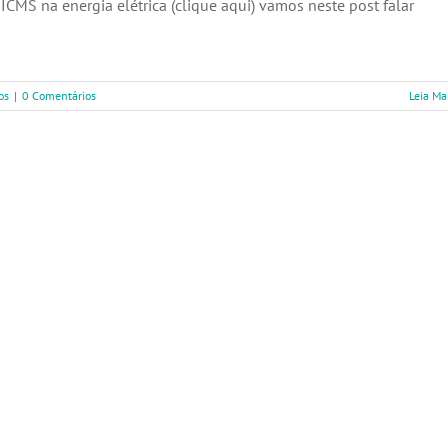
CMS na energia elétrica (clique aqui) vamos neste post falar
os
|
0 Comentários
Leia Ma