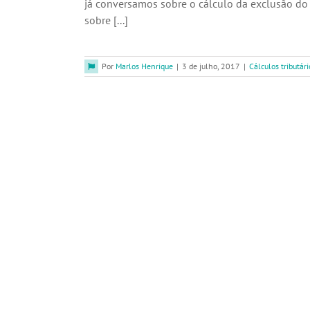
já conversamos sobre o cálculo da exclusão do I
sobre [...]
Por
Marlos Henrique
|
3 de julho, 2017
|
Cálculos tributári