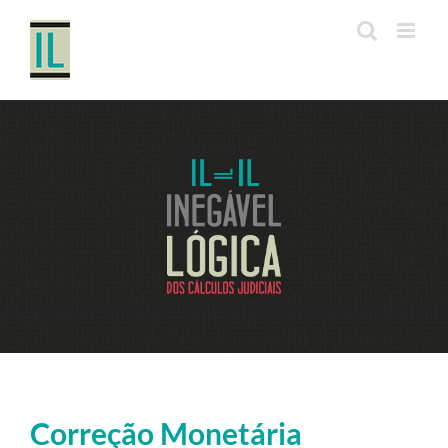
Ir
para
o
conteúdo
Correção Monetária