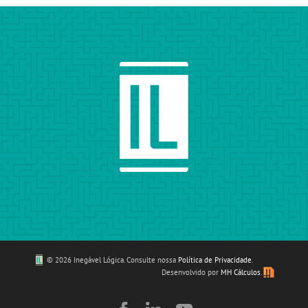
©
2026 Inegável Lógica. Consulte nossa
Política de Privacidade
.
Desenvolvido por
MH Cálculos
.