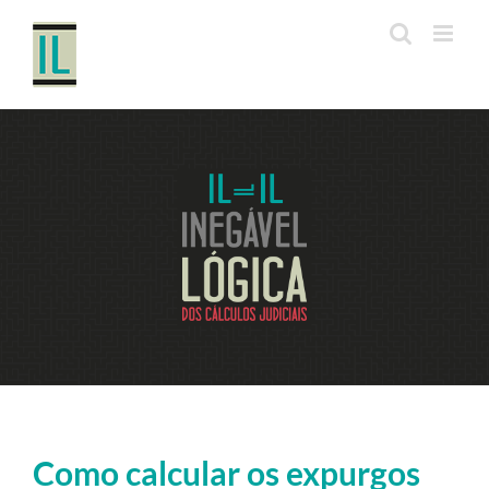
Ir
para
o
conteúdo
Como calcular os expurgos