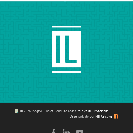
©
2026 Inegável Lógica. Consulte nossa
Política de Privacidade
.
Desenvolvido por
MH Cálculos
.
Facebook
LinkedIn
YouTube