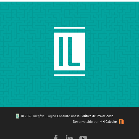
©
2026 Inegável Lógica. Consulte nossa
Política de Privacidade
.
Desenvolvido por
MH Cálculos
.
Facebook
LinkedIn
YouTube