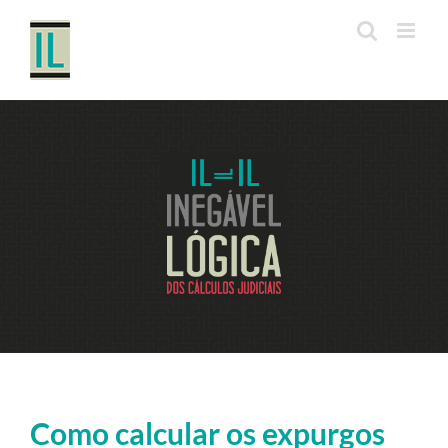
Ir
para
o
conteúdo
Como calcular os expurgos