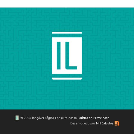
©
2026 Inegável Lógica. Consulte nossa
Política de Privacidade
.
Desenvolvido por
MH Cálculos
.