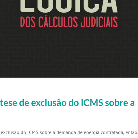
 tese de exclusão do ICMS sobre a
 exclusão do ICMS sobre a demanda de energia contratada, então