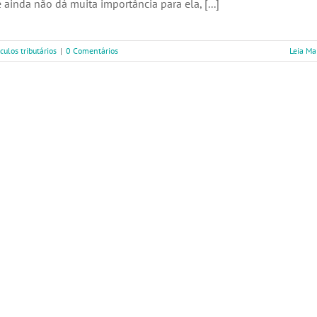
ainda não dá muita importância para ela, [...]
culos tributários
|
0 Comentários
Leia Ma