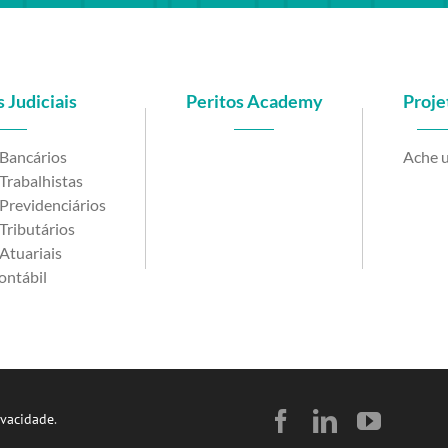
 Judiciais
Peritos Academy
Proje
 Bancários
Ache u
Trabalhistas
Previdenciários
Tributários
Atuariais
ontábil
Facebook
LinkedIn
YouTu
ivacidade
.