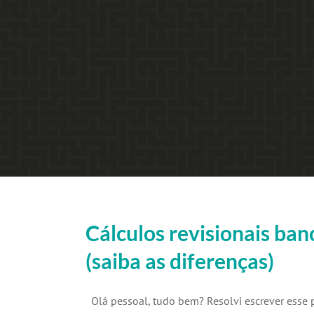
Cálculos revisionais ban
(saiba as diferenças)
Olá pessoal, tudo bem? Resolvi escrever esse