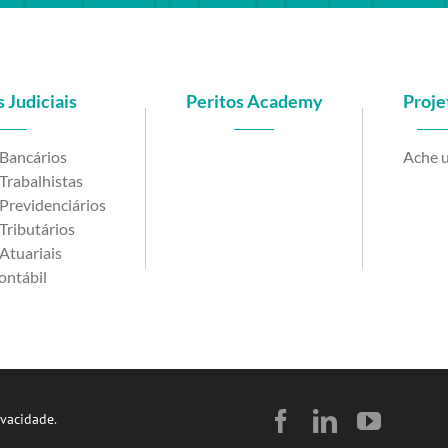
 Judiciais
Peritos Academy
Proje
 Bancários
Ache u
Trabalhistas
Previdenciários
Tributários
Atuariais
ontábil
Facebook
LinkedIn
YouTu
ivacidade
.