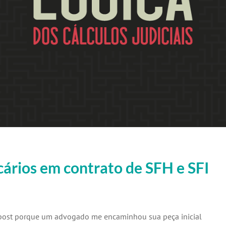
cários em contrato de SFH e SFI
 post porque um advogado me encaminhou sua peça inicial