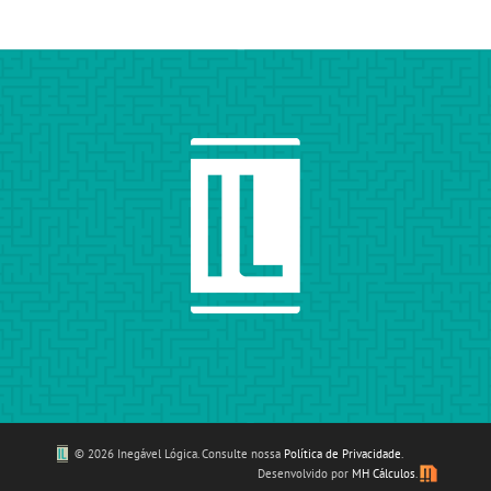
©
2026 Inegável Lógica. Consulte nossa
Política de Privacidade
.
Desenvolvido por
MH Cálculos
.