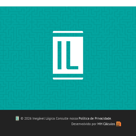
©
2026 Inegável Lógica. Consulte nossa
Política de Privacidade
.
Desenvolvido por
MH Cálculos
.