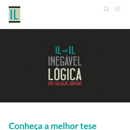
Ir
para
o
conteúdo
Conheça a melhor tese